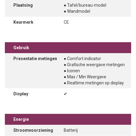
Plaatsing
● Tafel/bureau-model
● Wandmodel
Keurmerk
CE
Gebruik
Presentatie metingen
● Comfort indicator
● Grafische weergave metingen
● Iconen
● Max / Min Weergave
● Realtime metingen op display
Display
✔
Energie
Stroomvoorziening
Batterij